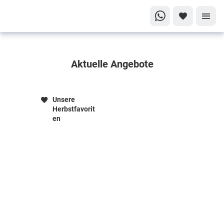
Alle
Aktuelle Angebote
Angebote
auf einen
Blick!
Unsere
Jetzt buchen
Herbstfavorit
en
und sparen!