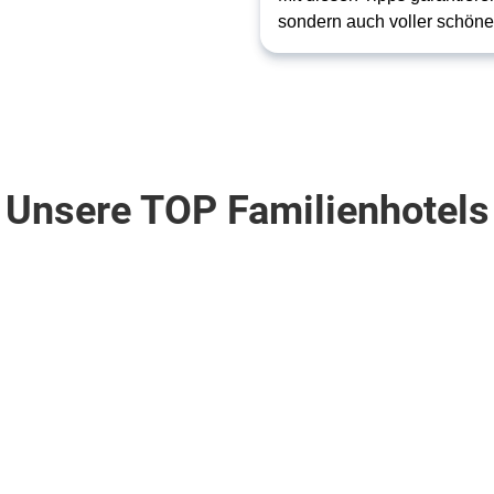
sondern auch voller schöne
Unsere TOP Familienhotels
ligen Blut
ta de la Luz . Rota
Griechenland . Kreta . Gazi
na
Apollonia
Resort
&
Spa
5
10
Nächte