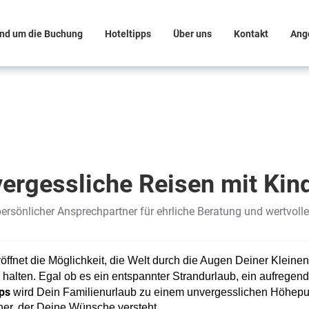
nd um die Buchung
Hoteltipps
Über uns
Kontakt
Ang
ergessliche Reisen mit Kin
ersönlicher Ansprechpartner für ehrliche Beratung und wertvoll
röffnet die Möglichkeit, die Welt durch die Augen Deiner Kleine
g halten. Egal ob es ein entspannter Strandurlaub, ein aufregend
ps
wird Dein Familienurlaub zu einem unvergesslichen Höhepunk
ner, der Deine Wünsche versteht.