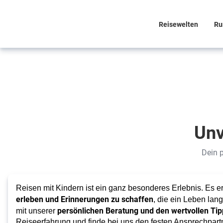
Reisewelten
Ru
Familienzeit
neu erleben
Die
Unv
schönsten
Dein p
Reisen
mit
Reisen mit Kindern ist ein ganz besonderes Erlebnis. Es e
Kindern
erleben und Erinnerungen zu schaffen
, die ein Leben lan
persönlichen Beratung und den wertvollen Tip
mit unserer
Reiseerfahrung und finde bei uns den festen Ansprechpart