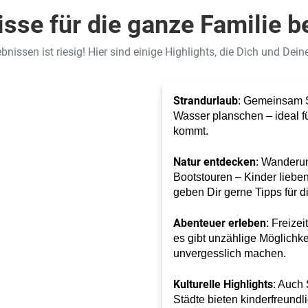
isse für die ganze Familie b
ebnissen ist riesig! Hier sind einige Highlights, die Dich und Dei
Strandurlaub
: Gemeinsam 
Wasser planschen – ideal fü
kommt.
Natur entdecken
: Wanderu
Bootstouren – Kinder lieben
geben Dir gerne Tipps für d
Abenteuer erleben
: Freize
es gibt unzählige Möglichk
unvergesslich machen.
Kulturelle Highlights
: Auch 
Städte bieten kinderfreundl