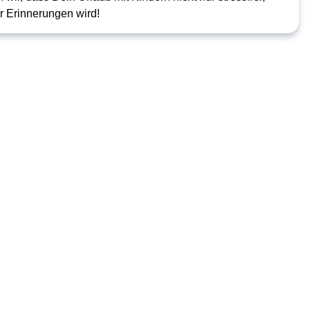
r Erinnerungen wird!
Italien . Oberitalienische Seen & Gardasee . Garda
Hotel
Royal
&
Hotel
Palme
&
Suite