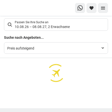
Suchlistenseite
Passen Sie Ihre Suche an
10.08.26
–
08.08.27
,
2 Erwachsene
Suchergebnisse
Suche nach Angeboten...
Preis aufsteigend
Footer