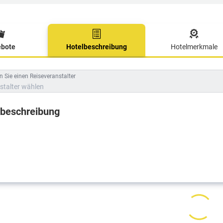
bote
Hotelbeschreibung
Hotelmerkmale
lbeschreibung
 Sie einen Reiseveranstalter
stalter wählen
lbeschreibung