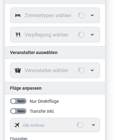
Zimmertypen wählen
Verpflegung wählen
Veranstalter auswählen
Veranstalter wählen
Flüge anpassen
Nur Direktflüge
Nein
Transfer inkl.
Nein
Alle Airlines
Flugzeiten
Flugzeiten