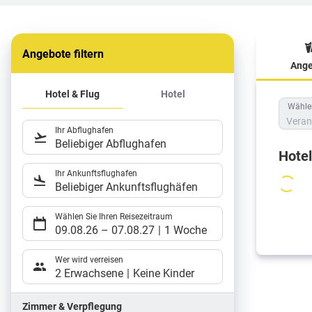
Angebote filtern
Ange
Hote
Hotel & Flug
Hotel
Wählen
Veran
Ihr Abflughafen
Beliebiger Abflughafen
Hote
Ihr Ankunftsflughafen
Beliebiger Ankunftsflughäfen
Wählen Sie Ihren Reisezeitraum
09.08.26
–
07.08.27
1 Woche
Wer wird verreisen
2 Erwachsene
Keine Kinder
Zimmer & Verpflegung